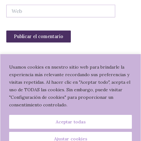
Web
Usamos cookies en nuestro sitio web para brindarle la
experiencia más relevante recordando sus preferencias y
W
I
visitas repetidas. Al hacer clic en "Aceptar todo", acepta el
h
n
uso de TODAS las cookies. Sin embargo, puede visitar
a
s
"Configuración de cookies" para proporcionar un
t
t
Política de privacidad
consentimiento controlado.
s
a
Términos y condiciones de uso
a
g
Aceptar todas
p
r
©
2020 Bárbara Ramos.
Web diseñada por Virginia Gersol
p
a
m
Ajustar cookies