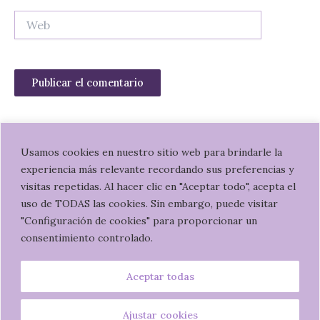
Web
Usamos cookies en nuestro sitio web para brindarle la
experiencia más relevante recordando sus preferencias y
W
I
visitas repetidas. Al hacer clic en "Aceptar todo", acepta el
h
n
uso de TODAS las cookies. Sin embargo, puede visitar
a
s
"Configuración de cookies" para proporcionar un
t
t
Política de privacidad
consentimiento controlado.
s
a
Términos y condiciones de uso
a
g
Aceptar todas
p
r
©
2020 Bárbara Ramos.
Web diseñada por Virginia Gersol
p
a
m
Ajustar cookies