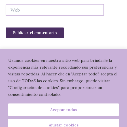
Web
Usamos cookies en nuestro sitio web para brindarle la
experiencia más relevante recordando sus preferencias y
W
I
visitas repetidas. Al hacer clic en "Aceptar todo", acepta el
h
n
uso de TODAS las cookies. Sin embargo, puede visitar
a
s
"Configuración de cookies" para proporcionar un
t
t
Política de privacidad
consentimiento controlado.
s
a
Términos y condiciones de uso
a
g
Aceptar todas
p
r
©
2020 Bárbara Ramos.
Web diseñada por Virginia Gersol
p
a
m
Ajustar cookies