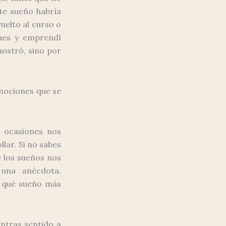
te sueño habría
uelto al curso o
ones y emprendí
mostró, sino por
 emociones que se
n ocasiones nos
lar. Si no sabes
e los sueños nos
una anécdota.
o qué sueño más
ntras sentido a