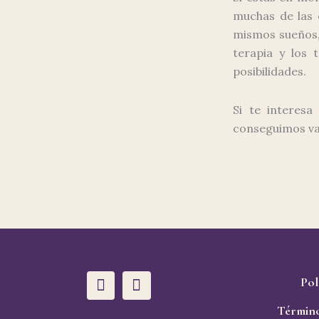
muchas de las 
mismos sueños, 
terapia y los 
posibilidades.
Si te interesa
conseguimos var
W
I
Pol
h
n
a
s
Término