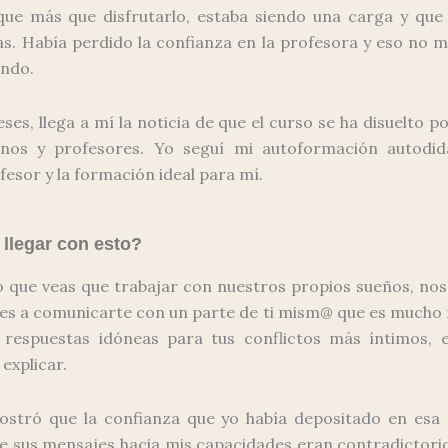
que más que disfrutarlo, estaba siendo una carga y que 
s. Había perdido la confianza en la profesora y eso no m
endo.
es, llega a mí la noticia de que el curso se ha disuelto p
mnos y profesores. Yo seguí mi autoformación autodid
fesor y la formación ideal para mí.
 llegar con esto?
o que veas que trabajar con nuestros propios sueños, no
es a comunicarte con un parte de ti mism@ que es mucho 
 respuestas idóneas para tus conflictos más íntimos, 
explicar.
stró que la confianza que yo había depositado en es
e sus mensajes hacia mis capacidades eran contradictori