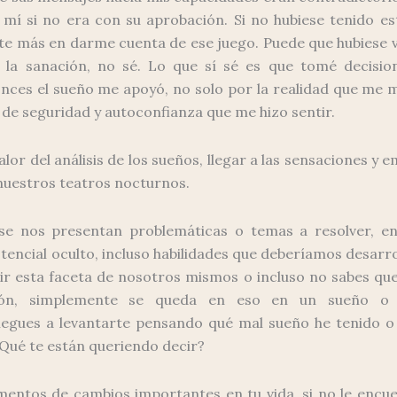
 mí si no era con su aprobación. Si no hubiese tenido es
e más en darme cuenta de ese juego. Puede que hubiese v
r la sanación, no sé. Lo que sí sé es que tomé decisi
nces el sueño me apoyó, no solo por la realidad que me 
 de seguridad y autoconfianza que me hizo sentir.
alor del análisis de los sueños, llegar a las sensaciones y
nuestros teatros nocturnos.
se nos presentan problemáticas o temas a resolver, e
encial oculto, incluso habilidades que deberíamos desarrol
ir esta faceta de nosotros mismos o incluso no sabes qu
ión, simplemente se queda en eso en un sueño o 
llegues a levantarte pensando qué mal sueño he tenido 
Qué te están queriendo decir?
mentos de cambios importantes en tu vida, si no le encue