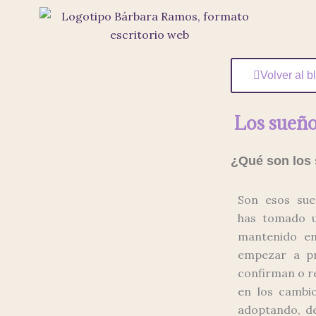
Ir
al
contenido
Volver al b
Los sueño
¿Qué son los
Son esos su
has tomado u
mantenido en
empezar a pr
confirman o re
en los cambi
adoptando, d