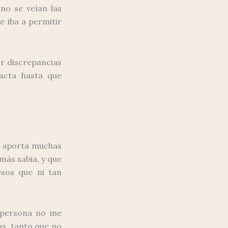
no se veían las
e iba a permitir
or discrepancias
acta hasta que
s aporta muchas
más sabia, y que
esos que ni tan
a persona no me
os, tanto que no