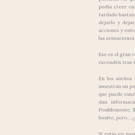
podía creer en
tardado bastant
dejarlo y deja
acciones y ento
las sensaciones
Ese es el gran v
esconden tras 
En los sueños 
muestran un pot
que puede exist
dan informac
Posiblemente, 
bonito, pero… ¿
Si estás en mo