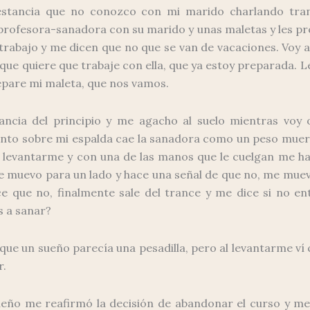
estancia que no conozco con mi marido charlando tran
 profesora-sanadora con su marido y unas maletas y les pr
 trabajo y me dicen que no que se van de vacaciones. Voy al
 que quiere que trabaje con ella, que ya estoy preparada. Le
epare mi maleta, que nos vamos.
tancia del principio y me agacho al suelo mientras voy
onto sobre mi espalda cae la sanadora como un peso muer
o levantarme y con una de las manos que le cuelgan me ha
e muevo para un lado y hace una señal de que no, me muev
e que no, finalmente sale del trance y me dice si no ent
s a sanar?
ue un sueño parecía una pesadilla, pero al levantarme ví c
r.
sueño me reafirmó la decisión de abandonar el curso y m