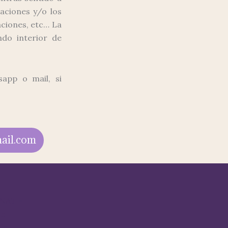
aciones y/o los
aciones, etc… La
ndo interior de
sapp o mail, si
ail.com