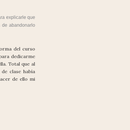
ara explicarle que
s de abandonarlo
forma del curso
 para dedicarme
la. Total que al
 de clase había
acer de ello mi