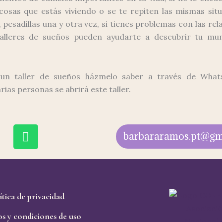
cosas que estás viviendo o se te repiten las mismas situ
pesadillas una y otra vez, si tienes problemas con las rel
talleres de sueños pueden ayudarte a descubrir tu mu
 un taller de sueños házmelo saber a través de What
ias personas se abrirá este taller.
W
barbararamos.pt@gm
h
a
t
s
a
ítica de privacidad
p
p
s y condiciones de uso